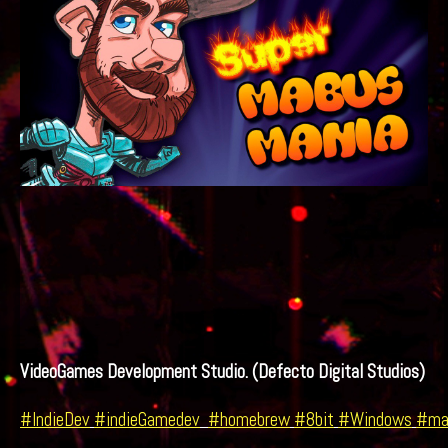
VideoGames Development Studio. (Defecto Digital Studios)
#IndieDev
#indieGamedev
#homebrew
#8bit
#Windows
#ma